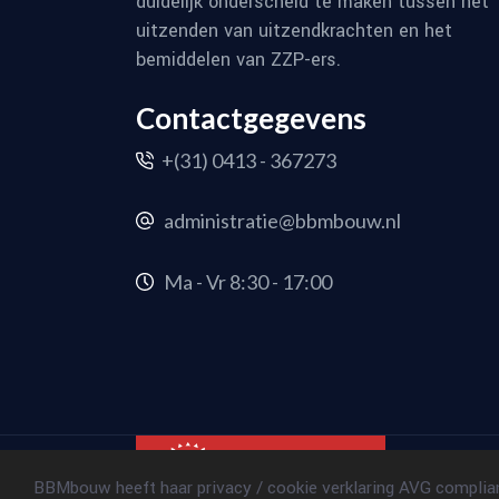
duidelijk onderscheid te maken tussen het
uitzenden van uitzendkrachten en het
bemiddelen van ZZP-ers.
Contactgegevens
+(31) 0413 - 367273
administratie@bbmbouw.nl
Ma - Vr 8:30 - 17:00
BBMbouw heeft haar privacy / cookie verklaring AVG complian