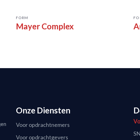
FORM
FO
Mayer Complex
A
Onze Diensten
D
Vo
gen
Voor opdrachtnemers
SN
Voor opdrachtgevers