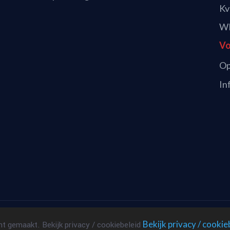
Kv
WK
Vo
Op
In
Copyright 2019 ©
LanthopusX
Bekijk privacy / cookie
t gemaakt. Bekijk privacy / cookiebeleid