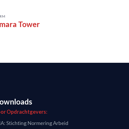
RM
mara Tower
ownloads
or Opdrachtgevers:
A: Stichting Normering Arbeid