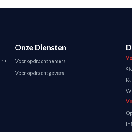
Onze Diensten
D
Vo
gen
Voor opdrachtnemers
SN
Voor opdrachtgevers
Kv
WK
Vo
Op
In