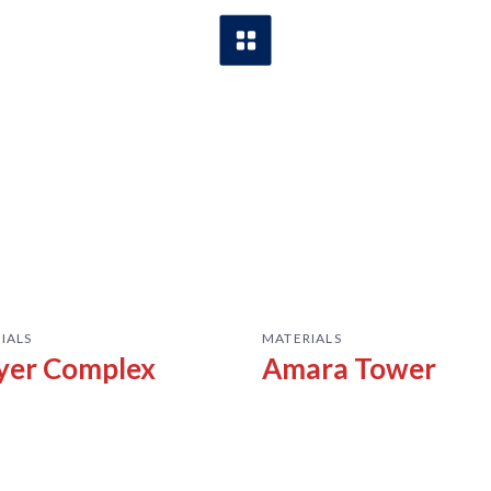
IALS
MATERIALS
er Complex
Amara Tower